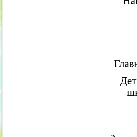
На
Глав
Дет
шк